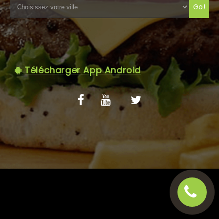
Go!
C.G.V
Télécharger App Android