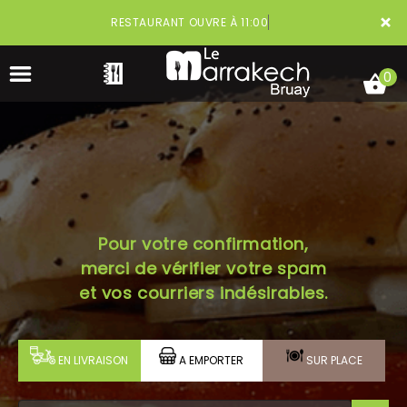
×
RESTAURANT OUVRE À 11:00
0
ACCUEIL
Pour votre confirmation,
LA CARTE
merci de vérifier votre spam
VOTRE COMPTE
et vos courriers indésirables.
NOTRE RESTAURANT
EN LIVRAISON
A EMPORTER
SUR PLACE
VOS AVIS
MENTIONS LÉGALES