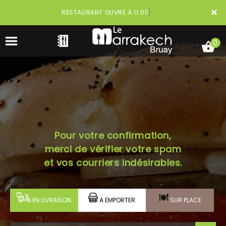
×
RESTAURANT OUVRE À 11:00
0
ACCUEIL
Pour votre confirmation,
LA CARTE
merci de vérifier votre spam
VOTRE COMPTE
et vos courriers indésirables.
NOTRE RESTAURANT
EN LIVRAISON
A EMPORTER
SUR PLACE
VOS AVIS
MENTIONS LÉGALES