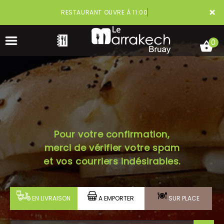
×
RESTAURANT OUVRE À 11:00
0
ACCUEIL
Pour votre confirmation,
LA CARTE
merci de vérifier votre spam
VOTRE COMPTE
et vos courriers indésirables.
NOTRE RESTAURANT
EN LIVRAISON
A EMPORTER
SUR PLACE
VOS AVIS
MENTIONS LÉGALES