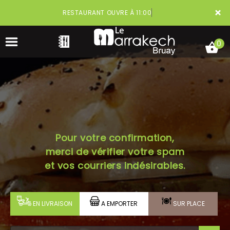
×
RESTAURANT OUVRE À 11:00
0
ACCUEIL
Pour votre confirmation,
LA CARTE
merci de vérifier votre spam
VOTRE COMPTE
et vos courriers indésirables.
NOTRE RESTAURANT
EN LIVRAISON
A EMPORTER
SUR PLACE
VOS AVIS
MENTIONS LÉGALES