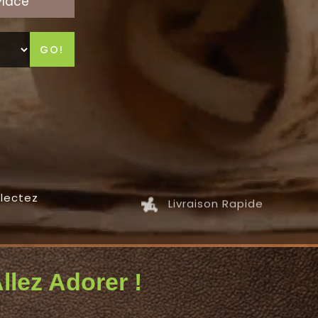
Place
GO!
llectez
Livraison Rapide
llez Adorer !