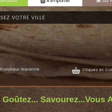
Livraison
A Emporter
Sur 
Fraîcheur Garantie
Cliquez et Co
 Goûtez... Savourez...Vous A