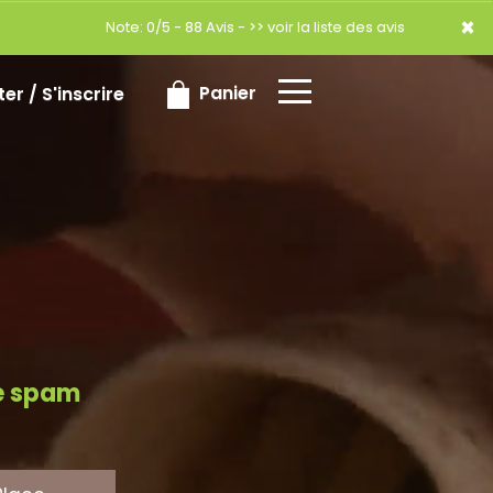
×
×
Note: 0/5 - 88 Avis -
>> voir la liste des avis
Panier
r / S'inscrire
re spam