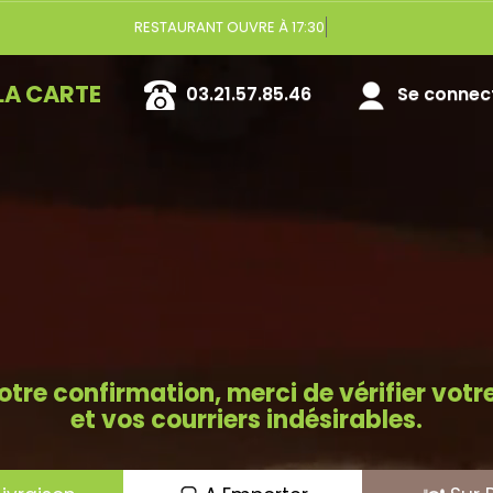
Vous
LA CARTE
03.21.57.85.46
Se connecte
otre confirmation, merci de vérifier vot
et vos courriers indésirables.