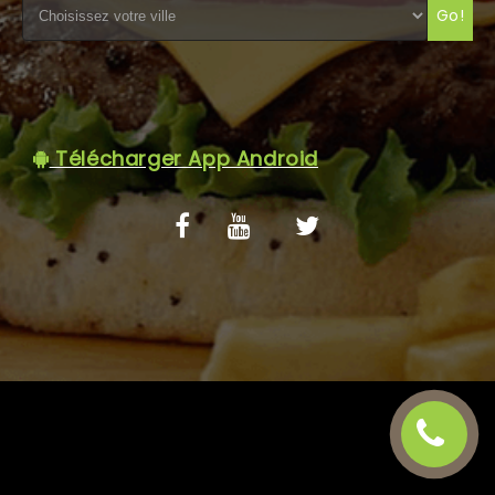
Go!
C.G.V
Télécharger App Android