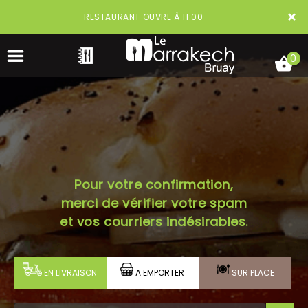
×
RESTAURANT OUVRE À 11:00
0
ACCUEIL
Pour votre confirmation,
LA CARTE
merci de vérifier votre spam
VOTRE COMPTE
et vos courriers indésirables.
NOTRE RESTAURANT
EN LIVRAISON
A EMPORTER
SUR PLACE
VOS AVIS
MENTIONS LÉGALES